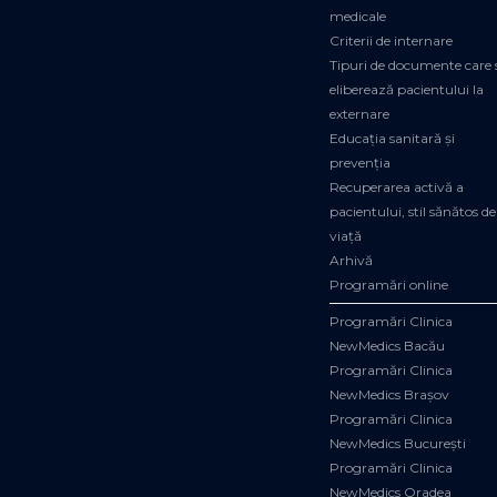
medicale
Criterii de internare
Tipuri de documente care 
eliberează pacientului la
externare
Educația sanitară și
prevenția
Recuperarea activă a
pacientului, stil sănătos de
viață
Arhivă
Programări online
Programări Clinica
NewMedics Bacău
Programări Clinica
NewMedics Brașov
Programări Clinica
NewMedics București
Programări Clinica
NewMedics Oradea