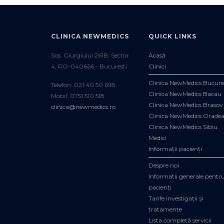
CLINICA NEWMEDICS
QUICK LINKS
Sos. Giurgiului 261B, Sector
Acasă
4, RO-040666 - Bucuresti
Clinici
Clinica NewMedics Bucure
Telefon: 021 40 50 698
Clinica NewMedics Bacau
Mobil: 0751 510 518
Clinica NewMedics Brasov
clinica@newmedics.ro
Clinica NewMedics Orade
Clinica NewMedics Sibiu
Medici
Informații pacienți
Despre noi
Informatii generale pentr
pacienți
Tarife investigații și
tratamente
Lista completă servicii