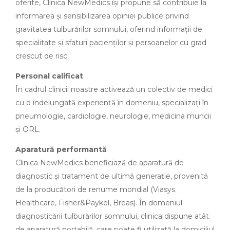
oferite, Clinica NewMedics îşi propune să contribuie la
informarea şi sensibilizarea opiniei publice privind
gravitatea tulburărilor somnului, oferind informaţii de
specialitate şi sfaturi pacienţilor şi persoanelor cu grad
crescut de risc.
Personal calificat
În cadrul clinicii noastre activează un colectiv de medici
cu o îndelungată experienţă în domeniu, specializaţi în
pneumologie, cardiologie, neurologie, medicina muncii
şi ORL.
Aparatură performantă
Clinica NewMedics beneficiază de aparatură de
diagnostic şi tratament de ultimă generaţie, provenită
de la producători de renume mondial (Viasys
Healthcare, Fisher&Paykel, Breas). În domeniul
diagnosticării tulburărilor somnului, clinica dispune atât
de aparatură portabilă, care poate fi utilizată la domiciliul