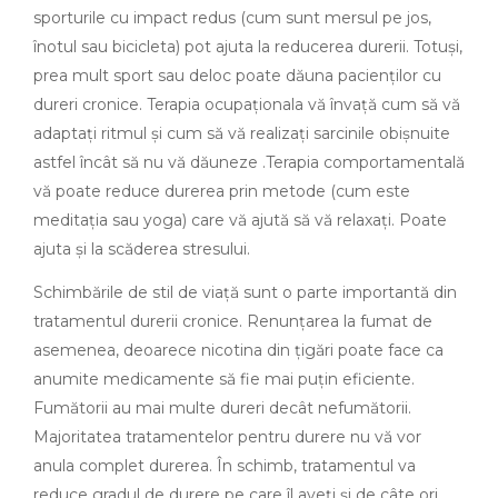
sporturile cu impact redus (cum sunt mersul pe jos,
înotul sau bicicleta) pot ajuta la reducerea durerii. Totuși,
prea mult sport sau deloc poate dăuna pacienților cu
dureri cronice. Terapia ocupaționala vă învață cum să vă
adaptați ritmul și cum să vă realizați sarcinile obișnuite
astfel încât să nu vă dăuneze .Terapia comportamentală
vă poate reduce durerea prin metode (cum este
meditația sau yoga) care vă ajută să vă relaxați. Poate
ajuta și la scăderea stresului.
Schimbările de stil de viață sunt o parte importantă din
tratamentul durerii cronice. Renunțarea la fumat de
asemenea, deoarece nicotina din țigări poate face ca
anumite medicamente să fie mai puțin eficiente.
Fumătorii au mai multe dureri decât nefumătorii.
Majoritatea tratamentelor pentru durere nu vă vor
anula complet durerea. În schimb, tratamentul va
reduce gradul de durere pe care îl aveți și de câte ori