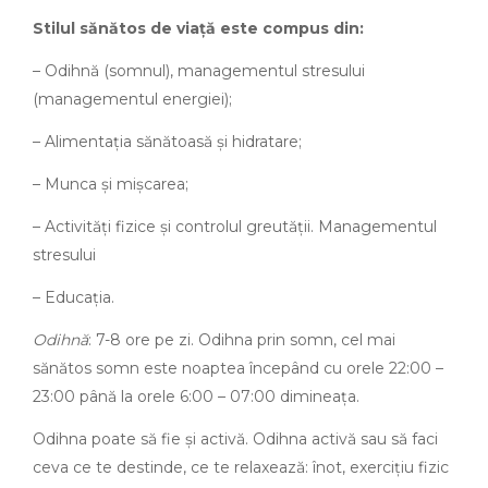
Stilul sănătos de viață este compus din:
– Odihnă (somnul), managementul stresului
(managementul energiei);
– Alimentația sănătoasă şi hidratare;
– Munca şi mișcarea;
– Activități fizice şi controlul greutății. Managementul
stresului
– Educația.
Odihnă
: 7-8 ore pe zi. Odihna prin somn, cel mai
sănătos somn este noaptea începând cu orele 22:00 –
23:00 până la orele 6:00 – 07:00 dimineața.
Odihna poate să fie şi activă. Odihna activă sau să faci
ceva ce te destinde, ce te relaxează: înot, exercițiu fizic