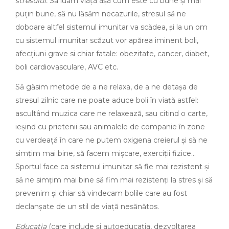
stresului:
Să luăm viața așa cum este cu bune şi mai
puțin bune, să nu lăsăm necazurile, stresul să ne
doboare altfel sistemul imunitar va scădea, şi la un om
cu sistemul imunitar scăzut vor apărea iminent boli,
afecțiuni grave si chiar fatale: obezitate, cancer, diabet,
boli cardiovasculare, AVC etc.
Să găsim metode de a ne relaxa, de a ne detașa de
stresul zilnic care ne poate aduce boli în viață astfel:
ascultând muzica care ne relaxează, sau citind o carte,
ieșind cu prietenii sau animalele de companie în zone
cu verdeață în care ne putem oxigena creierul şi să ne
simțim mai bine, să facem mișcare, exerciții fizice…
Sportul face ca sistemul imunitar să fie mai rezistent şi
să ne simțim mai bine să fim mai rezistenți la stres şi să
prevenim şi chiar să vindecam bolile care au fost
declanșate de un stil de viață nesănătos.
Educația
(care include şi autoeducația, dezvoltarea