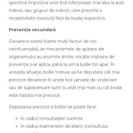
specifice împotriva unor boli infecțioase, mai ales la acei
indivizi, sau grupuri de indivizi, care prezintă o
receptivitate crescută față de boala respectivă.
Prevenția secundară
Deoarece există foarte mulți factori de risc
neinfluențabili, iar mecanismele de apărare ale
organismului au anumite limite, oricâte mijloace de
prevenție s-ar aplica, până la urmă bolile tot apar. În
această situație, bolile trebuie să fie depistate cât mai
precoce deoarece în unele boli șansele de vindecare
sau de supraviețuire sunt cu atât mai mari cu cât boala
este tratată mai precoce.
Depistarea precoce a bolilor se poate face:
în cadrul consultațiilor curente
în cadrul examenelor de bilanț (consultului