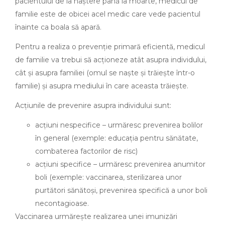
pacientului de la naștere până la moarte, medicul de
familie este de obicei acel medic care vede pacientul
înainte ca boala să apară.
Pentru a realiza o prevenție primară eficientă, medicul
de familie va trebui să acționeze atât asupra individului,
cât și asupra familiei (omul se naște și trăiește într-o
familie) și asupra mediului în care aceasta trăiește.
Acțiunile de prevenire asupra individului sunt:
acțiuni nespecifice – urmăresc prevenirea bolilor
în general (exemple: educația pentru sănătate,
combaterea factorilor de risc)
acțiuni specifice – urmăresc prevenirea anumitor
boli (exemple: vaccinarea, sterilizarea unor
purtători sănătoși, prevenirea specifică a unor boli
necontagioase.
Vaccinarea urmărește realizarea unei imunizări