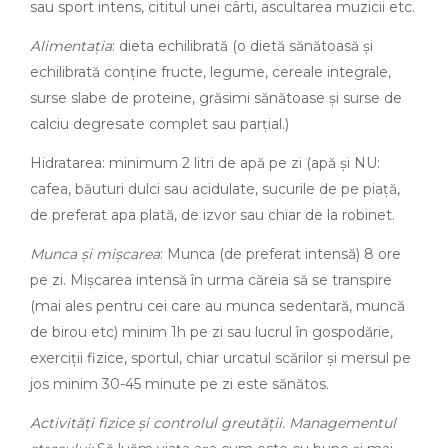
sau sport intens, cititul unei cârti, ascultarea muzicii etc.
Alimentația
: dieta echilibrată (o dietă sănătoasă și
echilibrată conține fructe, legume, cereale integrale,
surse slabe de proteine, grăsimi sănătoase și surse de
calciu degresate complet sau parțial.)
Hidratarea: minimum 2 litri de apă pe zi (apă şi NU:
cafea, băuturi dulci sau acidulate, sucurile de pe piață,
de preferat apa plată, de izvor sau chiar de la robinet.
Munca şi mișcarea
: Munca (de preferat intensă) 8 ore
pe zi. Mișcarea intensă în urma căreia să se transpire
(mai ales pentru cei care au munca sedentară, muncă
de birou etc) minim 1h pe zi sau lucrul în gospodărie,
exerciții fizice, sportul, chiar urcatul scărilor şi mersul pe
jos minim 30-45 minute pe zi este sănătos.
Activități fizice şi controlul greutății. Managementul