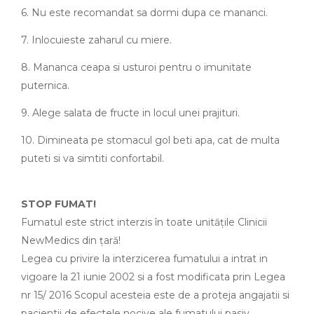
6. Nu este recomandat sa dormi dupa ce mananci.
7. Inlocuieste zaharul cu miere.
8. Mananca ceapa si usturoi pentru o imunitate
puternica.
9. Alege salata de fructe in locul unei prajituri.
10. Dimineata pe stomacul gol beti apa, cat de multa
puteti si va simtiti confortabil.
STOP FUMAT!
Fumatul este strict interzis în toate unitățile Clinicii
NewMedics din țară!
Legea cu privire la interzicerea fumatului a intrat in
vigoare la 21 iunie 2002 si a fost modificata prin Legea
nr 15/ 2016 Scopul acesteia este de a proteja angajatii si
pacientii de efectele nocive ale fumatului pasiv.