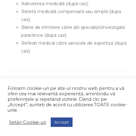
Adeverinţă medicală (după caz);
Reţetă medicală compensată sau simplă (după
caz);
Bilete de trimitere către alți specialiști/investigaţii
paraclinice (după caz);
Referat medical către serviciile de expertiză (după
caz).
Folosim cookie-uri pe site-ul nostru web pentru a vă
oferi cea mai relevantă experiență, amintindu-vă
preferințele și repetând vizitele. Dând clic pe
CATEGORIES
„Accept”, sunteți de acord cu utilizarea TOATE cookie-
urile.
Informatii
Setări Cookie-uri
Accept