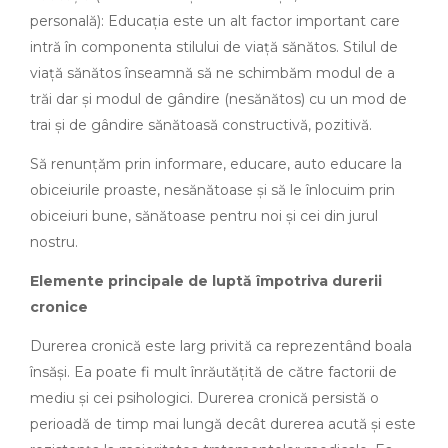
personală): Educația este un alt factor important care
intră în componenta stilului de viață sănătos. Stilul de
viață sănătos înseamnă să ne schimbăm modul de a
trăi dar şi modul de gândire (nesănătos) cu un mod de
trai şi de gândire sănătoasă constructivă, pozitivă.
Să renunțăm prin informare, educare, auto educare la
obiceiurile proaste, nesănătoase şi să le înlocuim prin
obiceiuri bune, sănătoase pentru noi şi cei din jurul
nostru.
Elemente principale de luptă împotriva durerii
cronice
Durerea cronică este larg privită ca reprezentând boala
însăși. Ea poate fi mult înrăutățită de către factorii de
mediu și cei psihologici. Durerea cronică persistă o
perioadă de timp mai lungă decât durerea acută și este