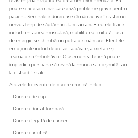
rezistența la majoritatea tratamentelor medicale. Ea
poate și adesea chiar cauzează probleme grave pentru
pacient. Semnalele dureroase rămân active în sistemul
nervos timp de săptămâni, luni sau ani. Efectele fizice
includ tensiunea musculară, mobilitatea limitată, lipsa
de energie și schimbări în pofta de mâncare. Efectele
emoționale includ depresie, supărare, anxietate și
teama de reîmbolnăvire. O asemenea teamă poate
împiedica persoana să revină la munca sa obișnuită sau
la distracțiile sale.
Acuzele frecvente de durere cronică includ :
– Durerea de cap
– Durerea dorsal–lombară
– Durerea legată de cancer
– Durerea artritică