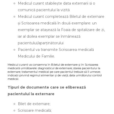
Medicul curant stabileşte data externarii si o
comunică pacientului la vizită
Medicul curant completează Biletul de externare
şi Scrisoarea medicală în două exemplare: un
exemplar se ataşează la Foaia de spitalizare de zi,
iar al doilea exemplar se înmânează
pacientului/aparţinătorului
Pacientul va transmite Scrisoarea medicală
Medicului de Familie.
Medicul curant va consemna în Biletul de externare şi în Scrisoarea
medicală următoarele: diagnosticul de externare; starea pacientului la
externare; tratamentul medical pe care pacientul trebuie să îl urmeze;
indicaţii privind regimul alimentar şi de viaţă; data următorului control
medical.
Tipuri de documente care se eliberează
pacientului la externare
Bilet de externare;
Scrisoare medicală;