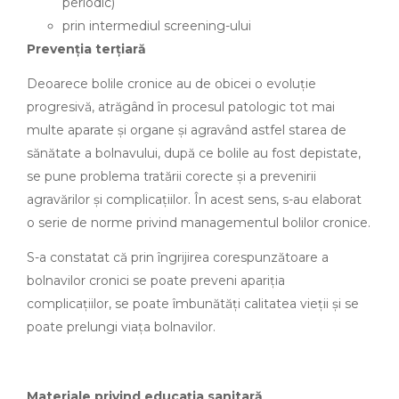
periodic)
prin intermediul screening-ului
Prevenția terțiară
Deoarece bolile cronice au de obicei o evoluție
progresivă, atrăgând în procesul patologic tot mai
multe aparate și organe și agravând astfel starea de
sănătate a bolnavului, după ce bolile au fost depistate,
se pune problema tratării corecte și a prevenirii
agravărilor și complicațiilor. În acest sens, s-au elaborat
o serie de norme privind managementul bolilor cronice.
S-a constatat că prin îngrijirea corespunzătoare a
bolnavilor cronici se poate preveni apariția
complicațiilor, se poate îmbunătăți calitatea vieții și se
poate prelungi viața bolnavilor.
Materiale privind educația sanitară