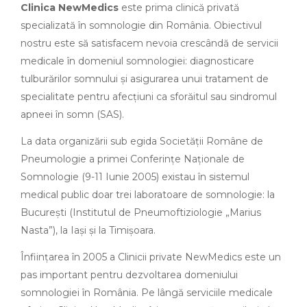
Clinica NewMedics
este prima clinică privată
specializată în somnologie din România. Obiectivul
nostru este să satisfacem nevoia crescândă de servicii
medicale în domeniul somnologiei: diagnosticare
tulburărilor somnului şi asigurarea unui tratament de
specialitate pentru afecţiuni ca sforăitul sau sindromul
apneei în somn (SAS).
La data organizării sub egida Societăţii Române de
Pneumologie a primei Conferinţe Naţionale de
Somnologie (9-11 Iunie 2005) existau în sistemul
medical public doar trei laboratoare de somnologie: la
Bucureşti (Institutul de Pneumoftiziologie „Marius
Nasta”), la Iaşi şi la Timişoara.
Înfiinţarea în 2005 a Clinicii private NewMedics este un
pas important pentru dezvoltarea domeniului
somnologiei în România. Pe lângă serviciile medicale