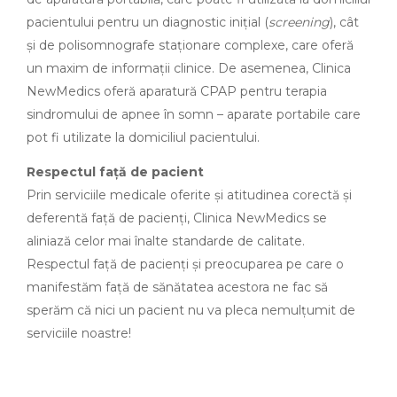
pacientului pentru un diagnostic iniţial (
screening
), cât
şi de polisomnografe staţionare complexe, care oferă
un maxim de informaţii clinice. De asemenea, Clinica
NewMedics oferă aparatură CPAP pentru terapia
sindromului de apnee în somn – aparate portabile care
pot fi utilizate la domiciliul pacientului.
Respectul faţă de pacient
Prin serviciile medicale oferite şi atitudinea corectă şi
deferentă faţă de pacienţi, Clinica NewMedics se
aliniază celor mai înalte standarde de calitate.
Respectul faţă de pacienţi şi preocuparea pe care o
manifestăm faţă de sănătatea acestora ne fac să
sperăm că nici un pacient nu va pleca nemulţumit de
serviciile noastre!