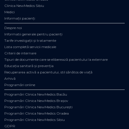
Clinica NewMedics Sibiu
Medici
Informații pacienți
Despre noi
Informatii generale pentru pacienți
Tarife investigații și tratamente
Lista completă servicii medicale
Criterii de internare
Tipuri de documente care se eliberează pacientului la externare
Educația sanitară și prevenția
Recuperarea activă a pacientului, stil sănătos de viață
Arhivă
Programări online
Programări Clinica NewMedics Bacău
Programări Clinica NewMedics Brașov
Programări Clinica NewMedics București
Programări Clinica NewMedics Oradea
Programări Clinica NewMedics Sibiu
GDPR