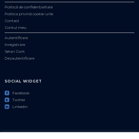
Politică de confidențialitate
Politica privind cookie-urile
Contact
Contul meu
Autentificare
Inregistrare
Setari Cont
Dezautentificare
SOCIAL WIDGET
roundedfacebook
Facebook
roundedtwitter
Twitter
roundedlinkedin
Linkedin