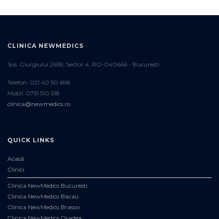
CLINICA NEWMEDICS
Sos. Giurgiului 261B, Sector 4, RO-040666 - Bucuresti
Telefon: 021 40 50 698
Mobil: 0751 510 518
clinica@newmedics.ro
QUICK LINKS
Acasă
Clinici
Clinica NewMedics Bucuresti
Clinica NewMedics Bacau
Clinica NewMedics Brasov
Clinica NewMedics Oradea