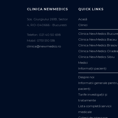
CLINICA NEWMEDICS
QUICK LINKS
Sos. Giurgiului 261B, Sector
Acasă
4, RO-040666 - Bucuresti
Clinici
Clinica NewMedics Bucure
Telefon: 021 40 50 698
Clinica NewMedics Bacau
Mobil: 0751 510 518
Clinica NewMedics Brasov
clinica@newmedics.ro
Clinica NewMedics Orade
Clinica NewMedics Sibiu
Medici
Informații pacienți
Despre noi
Informatii generale pentr
pacienți
Tarife investigații și
tratamente
Lista completă servicii
medicale
Criterii de internare