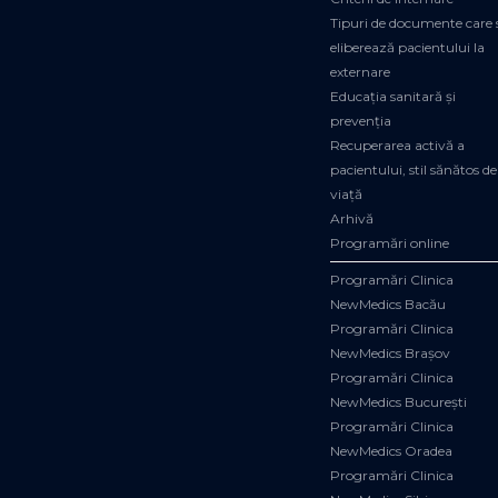
Tipuri de documente care 
eliberează pacientului la
externare
Educația sanitară și
prevenția
Recuperarea activă a
pacientului, stil sănătos de
viață
Arhivă
Programări online
Programări Clinica
NewMedics Bacău
Programări Clinica
NewMedics Brașov
Programări Clinica
NewMedics București
Programări Clinica
NewMedics Oradea
Programări Clinica