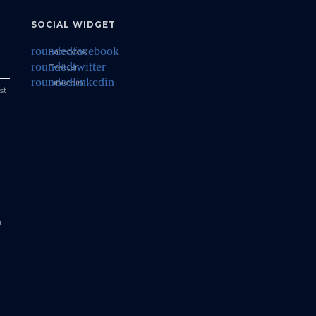
SOCIAL WIDGET
roundedfacebook
Facebook
roundedtwitter
Twitter
roundedlinkedin
Linkedin
sti
a
u