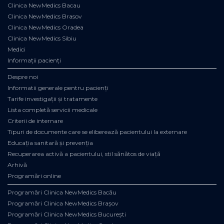
Clinica NewMedics Bacau
Clinica NewMedics Brasov
Clinica NewMedics Oradea
Clinica NewMedics Sibiu
Medici
Informații pacienți
Despre noi
Informatii generale pentru pacienți
Tarife investigații și tratamente
Lista completă servicii medicale
Criterii de internare
Tipuri de documente care se eliberează pacientului la externare
Educația sanitară și prevenția
Recuperarea activă a pacientului, stil sănătos de viață
Arhivă
Programări online
Programări Clinica NewMedics Bacău
Programări Clinica NewMedics Brașov
Programări Clinica NewMedics București