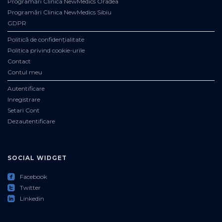
Programări Clinica NewMedics Oradea
Programări Clinica NewMedics Sibiu
GDPR
Politică de confidențialitate
Politica privind cookie-urile
Contact
Contul meu
Autentificare
Inregistrare
Setari Cont
Dezautentificare
SOCIAL WIDGET
roundedfacebook
Facebook
roundedtwitter
Twitter
roundedlinkedin
Linkedin