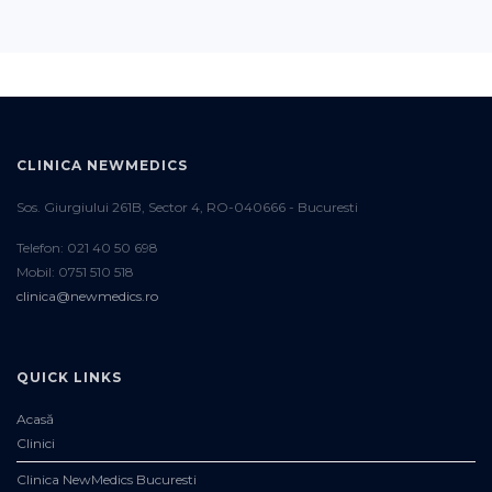
CLINICA NEWMEDICS
Sos. Giurgiului 261B, Sector 4, RO-040666 - Bucuresti
Telefon: 021 40 50 698
Mobil: 0751 510 518
clinica@newmedics.ro
QUICK LINKS
Acasă
Clinici
Clinica NewMedics Bucuresti