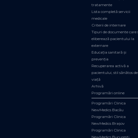
tratamente
Lista completă servicii
medicale
Criterii de internare
Tipuri de documente care 
eliberează pacientului la
externare
Educația sanitară și
prevenția
Recuperarea activă a
pacientului, stil sănătos de
viață
Arhivă
Programări online
Programări Clinica
NewMedics Bacău
Programări Clinica
NewMedics Brașov
Programări Clinica
NewMedics București