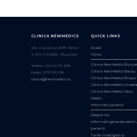
CLINICA NEWMEDICS
QUICK LINKS
Sos. Giurgiului 261B, Sector
Acasă
4, RO-040666 - Bucuresti
Clinici
Clinica NewMedics Bucure
Telefon: 021 40 50 698
Clinica NewMedics Bacau
Mobil: 0751 510 518
Clinica NewMedics Brasov
clinica@newmedics.ro
Clinica NewMedics Orade
Clinica NewMedics Sibiu
Medici
Informații pacienți
Despre noi
Informatii generale pentr
pacienți
Tarife investigații și