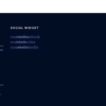
SOCIAL WIDGET
roundedfacebook
Facebook
roundedtwitter
Twitter
roundedlinkedin
Linkedin
sti
a
u