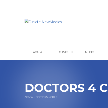
ACASĂ
CLINICI
MEDICI
DOCTORS 4 
ACASĂ
>
DOCTORS 4 COLS