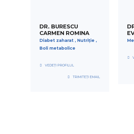
PROGRAMARE
DR. BURESCU
DR
CARMEN ROMINA
E
Diabet zaharat
Nutriție
Me
Boli metabolice
VEDEȚI PROFILUL
TRIMITEȚI EMAIL